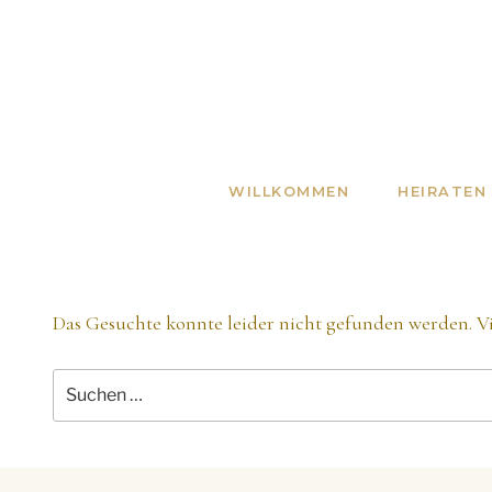
Zum
Inhalt
springen
Traum in Weiß
Marie Soleyne Rogez, Hochzeitsplanerin und Trauredn
WILLKOMMEN
HEIRATEN
Das Gesuchte konnte leider nicht gefunden werden. Vie
Suchen
nach: