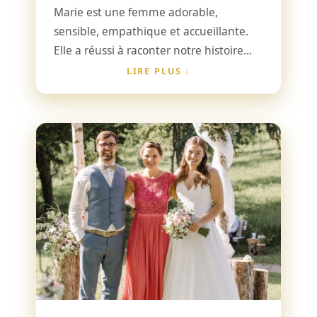
Marie est une femme adorable,
sensible, empathique et accueillante.
Elle a réussi à raconter notre histoire
d’une manière très émouvante et
LIRE PLUS
touchante. Elle a trouvé des mots qui
nous correspondaient et a rendu son
discours très varié grâce à différents
procédés rhétoriques. Nous apprécions
beaucoup tout l’effort que Marie a
investi dans notre histoire lors de nos
rendez-vous, mais aussi pendant nos
nombreux échanges par messages.