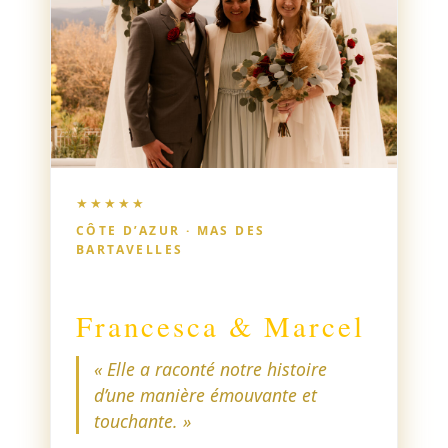
organisatrice de mariage qui a du cœur.
Pour nous, elle était bien plus qu’une
officiante : elle a planifié le mariage
avec nous et a organisé de nombreuses
choses importantes sur place, comme
nous mettre en contact avec un
photographe, une esthéticienne et une
coiffeuse, nous aider à trouver le lieu
★★★★★
adéquat et faire office d’interprète.
CÔTE D’AZUR · MAS DES
BARTAVELLES
Francesca & Marcel
« Elle a raconté notre histoire
d’une manière émouvante et
touchante. »