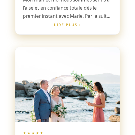
l’aise et en confiance totale dès le
premier instant avec Marie. Par la suite,
lors de nos échanges, nous n’avons eu
LIRE PLUS
aucune difficulté à lui confier nos
sentiments respectifs. Marie a toujours
été à l’écoute de nos besoins, nous a
donné de bons conseils et de bonnes
idées, nous a recommandé un
photographe sympathique et
professionnel ainsi qu’une coiffeuse
charmante et compétente. Je
recommande vivement Marie à tous
ceux qui souhaitent une atmosphère
calme, détendue et professionnelle
pour ce jour si merveilleux et
inoubliable. Nos souvenirs ne
★★★★★