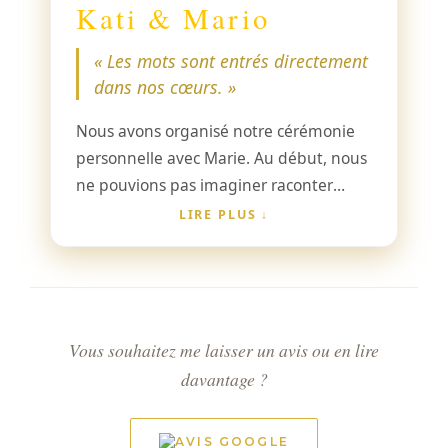
Kati & Mario
« Les mots sont entrés directement
dans nos cœurs. »
Nous avons organisé notre cérémonie
personnelle avec Marie. Au début, nous
ne pouvions pas imaginer raconter
notre histoire d’amour à quelqu’un
LIRE PLUS
d’autre. Mais les doutes ont été vite
dissipés lors de la première rencontre.
Grâce à sa présence affectueuse et
naturelle, toutes nos hésitations se sont
envolées.
Vous souhaitez me laisser un avis ou en lire
davantage ?
AVIS GOOGLE