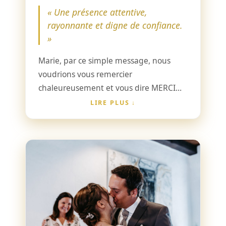
« Une présence attentive,
rayonnante et digne de confiance.
»
Marie, par ce simple message, nous
voudrions vous remercier
chaleureusement et vous dire MERCI
d’être une aussi belle personne — si
LIRE PLUS
attentive et rayonnante. Marie est une
belle rencontre ; nous lui sommes
reconnaissants pour sa bienveillance et
elle est digne de toute confiance. Nous
avons été très touchés par le choix de
ses mots pour décrire notre parcours
avec émotion.