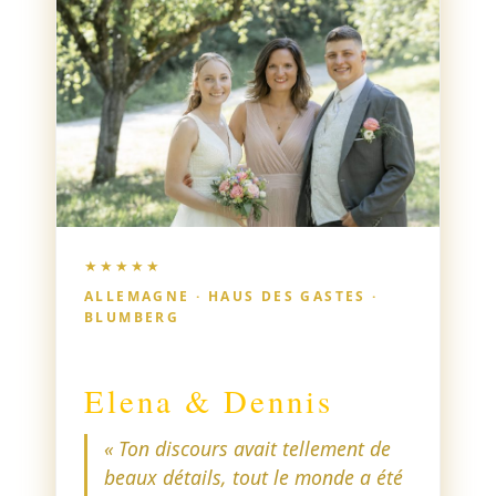
être enchantés par notre cérémonie —
nos invités l’étaient aussi.
★★★★★
ALLEMAGNE · HAUS DES GASTES ·
BLUMBERG
Elena & Dennis
« Ton discours avait tellement de
beaux détails, tout le monde a été