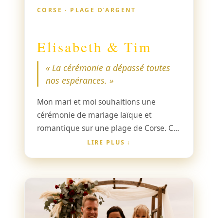
pourraient être plus beaux et
CORSE · PLAGE D’ARGENT
réchaufferont nos cœurs pour toujours.
Elisabeth & Tim
« La cérémonie a dépassé toutes
nos espérances. »
Mon mari et moi souhaitions une
cérémonie de mariage laïque et
romantique sur une plage de Corse. Ce
rêve s’est réalisé en août 2023. Lors de
LIRE PLUS
notre recherche d’une officiante, nous
sommes rapidement tombés sur Marie,
dont la manière chaleureuse et
sympathique nous a enthousiasmés
dès le début. Marie est une