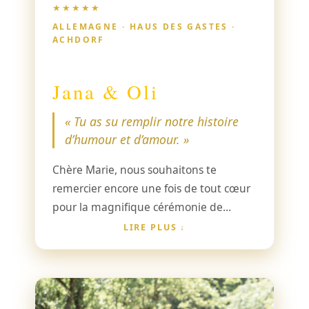
★★★★★
ALLEMAGNE · HAUS DES GASTES ·
ACHDORF
Jana & Oli
« Tu as su remplir notre histoire
d’humour et d’amour. »
Chère Marie, nous souhaitons te
remercier encore une fois de tout cœur
pour la magnifique cérémonie de
mariage libre et notre journée de
LIRE PLUS
mariage inoubliable. Tu as fait de notre
cérémonie un moment fort grâce à tes
mots et à tes idées personnelles et
sensibles. Nous n’étions pas les seuls à