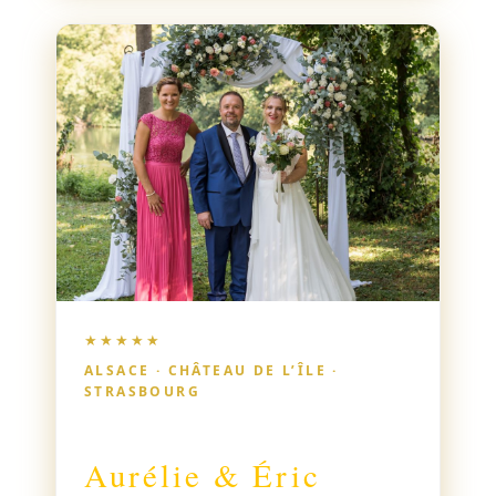
une oratrice très sympathique et
chaleureuse. Elle a raconté l’histoire de
notre rencontre avec l’amour du détail,
en mettant en valeur les moments
forts, avec charme et humour.
★★★★★
ALSACE · CHÂTEAU DE L’ÎLE ·
STRASBOURG
Aurélie & Éric